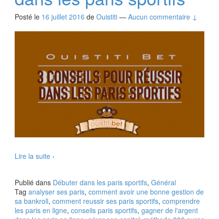
Posté le
16 juillet 2016
de
Ouistiti
—
Aucun commentaire ↓
Lire la suite
3 conseils pour réussir dans les paris sportifs
›
Publié dans
Débuter dans les paris sportifs
,
Général
Tag
analyser ses paris
,
comment avoir une bonne gestion de
sa bankroll
,
comment reussir ses paris sportifs
,
comprendre
les paris en ligne
,
conseils paris sportifs
,
gagner de l'argent