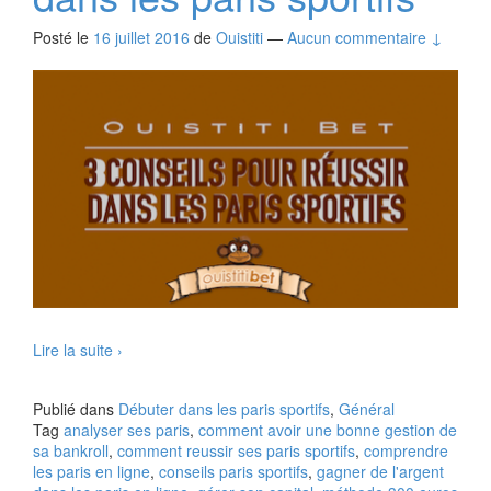
Posté le
16 juillet 2016
de
Ouistiti
—
Aucun commentaire ↓
Lire la suite
3 conseils pour réussir dans les paris sportifs
›
Publié dans
Débuter dans les paris sportifs
,
Général
Tag
analyser ses paris
,
comment avoir une bonne gestion de
sa bankroll
,
comment reussir ses paris sportifs
,
comprendre
les paris en ligne
,
conseils paris sportifs
,
gagner de l'argent