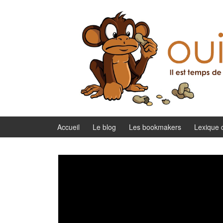
Aller au contenu
Sauter au menu principal
Accueil
Le blog
Les bookmakers
Lexique 