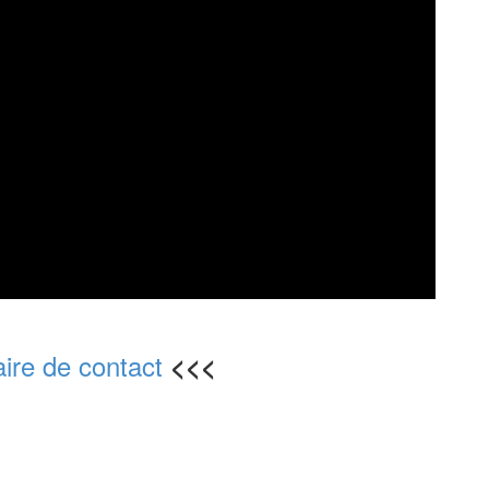
ire de contact
<<<