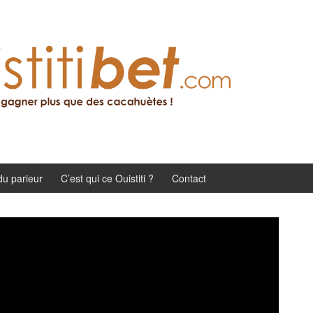
du parieur
C’est qui ce Ouistiti ?
Contact