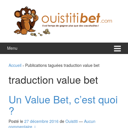
Aller au contenu
Sauter au menu principal
Menu
Accueil
›
Publications taguées traduction value bet
traduction value bet
Un Value Bet, c’est quoi
?
Posté le
27 décembre 2016
de
Ouistiti
—
Aucun
commentaire ↓