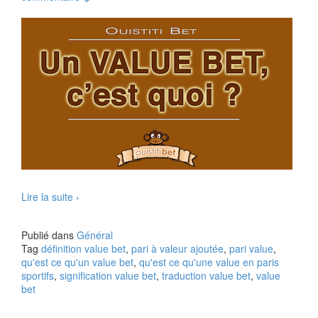
Lire la suite
Un Value Bet, c’est quoi ?
›
Publié dans
Général
Tag
définition value bet
,
pari à valeur ajoutée
,
pari value
,
qu'est ce qu'un value bet
,
qu'est ce qu'une value en paris
sportifs
,
signification value bet
,
traduction value bet
,
value
bet