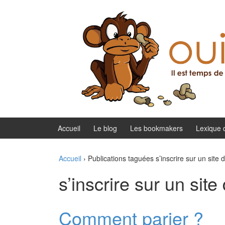
Aller au contenu
Sauter au menu principal
Accueil
Le blog
Les bookmakers
Lexique 
Accueil
›
Publications taguées s’inscrire sur un site d
s’inscrire sur un site
Comment parier ?