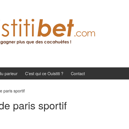
du parieur
C’est qui ce Ouistiti ?
Contact
e paris sportif
 de paris sportif