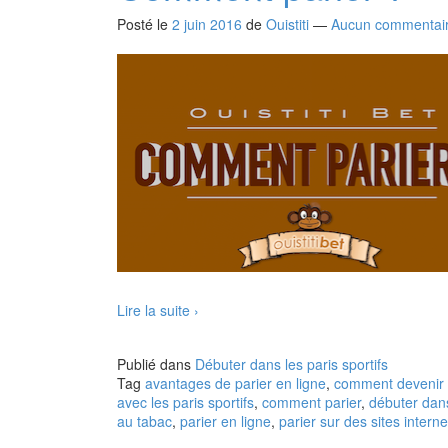
Posté le
2 juin 2016
de
Ouistiti
—
Aucun commentai
Lire la suite
Comment parier ?
›
Publié dans
Débuter dans les paris sportifs
Tag
avantages de parier en ligne
,
comment devenir 
avec les paris sportifs
,
comment parier
,
débuter dans
au tabac
,
parier en ligne
,
parier sur des sites interne